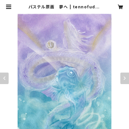
パステル原画 夢へ | tennofude-
天の筆-